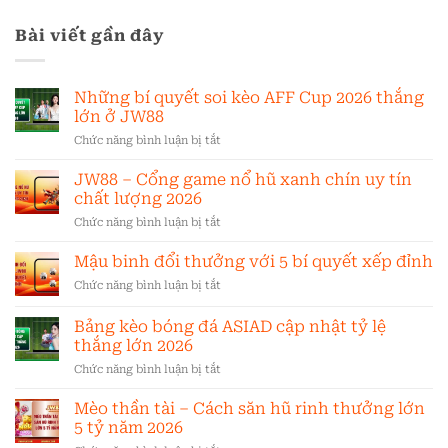
Bài viết gần đây
Những bí quyết soi kèo AFF Cup 2026 thắng
lớn ở JW88
ở
Chức năng bình luận bị tắt
Những
bí
JW88 – Cổng game nổ hũ xanh chín uy tín
quyết
chất lượng 2026
soi
ở
Chức năng bình luận bị tắt
kèo
JW88
AFF
–
Mậu binh đổi thưởng với 5 bí quyết xếp đỉnh
Cup
Cổng
2026
ở
Chức năng bình luận bị tắt
game
thắng
Mậu
nổ
lớn
binh
Bảng kèo bóng đá ASIAD cập nhật tỷ lệ
hũ
ở
đổi
xanh
thắng lớn 2026
JW88
thưởng
chín
ở
Chức năng bình luận bị tắt
với
uy
Bảng
5
tín
kèo
bí
Mèo thần tài – Cách săn hũ rinh thưởng lớn
chất
bóng
quyết
5 tỷ năm 2026
lượng
đá
xếp
2026