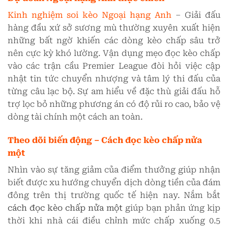
Kinh nghiệm soi kèo Ngoại hạng Anh
– Giải đấu
hàng đầu xứ sở sương mù thường xuyên xuất hiện
những bất ngờ khiến các dòng kèo chấp sâu trở
nên cực kỳ khó lường. Vận dụng mẹo đọc kèo chấp
vào các trận cầu Premier League đòi hỏi việc cập
nhật tin tức chuyển nhượng và tâm lý thi đấu của
từng câu lạc bộ. Sự am hiểu về đặc thù giải đấu hỗ
trợ lọc bỏ những phương án có độ rủi ro cao, bảo vệ
dòng tài chính một cách an toàn.
Theo dõi biến động – Cách đọc kèo chấp nửa
một
Nhìn vào sự tăng giảm của điểm thưởng giúp nhận
biết được xu hướng chuyển dịch dòng tiền của đám
đông trên thị trường quốc tế hiện nay. Nắm bắt
cách đọc kèo chấp nửa một
giúp bạn phản ứng kịp
thời khi nhà cái điều chỉnh mức chấp xuống 0.5