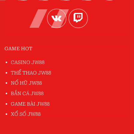
GAME HOT
CASINO JW88
THỂ THAO JW88
NỔ HŨ JW88
BẮN CÁ JW88
GAME BÀI JW88
XỔ SỐ JW88