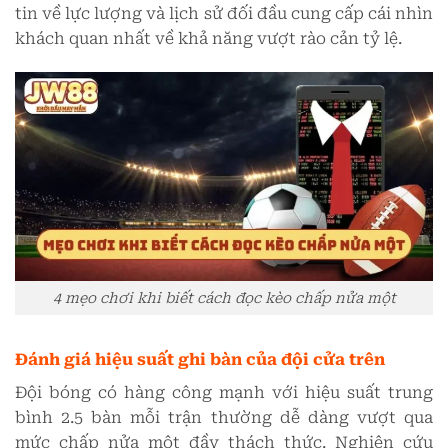
tin về lực lượng và lịch sử đối đầu cung cấp cái nhìn
khách quan nhất về khả năng vượt rào cản tỷ lệ.
4 mẹo chơi khi biết cách đọc kèo chấp nửa một
Đánh giá hiệu suất ghi bàn của đội cửa trên
Đội bóng có hàng công mạnh với hiệu suất trung
bình 2.5 bàn mỗi trận thường dễ dàng vượt qua
mức chấp nửa một đầy thách thức. Nghiên cứu