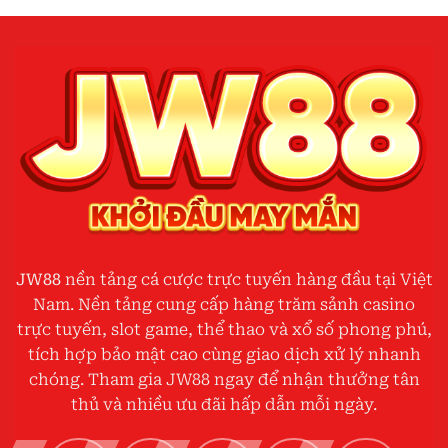
Chia nhỏ số tiền đang có giúp kéo dài thời gian trải
nghiệm tại
nổ hũ
. Tuyệt đối tránh dồn toàn bộ vốn
vào một lần quay duy nhất vì rủi ro trắng tay rất
lớn. Hãy bắt đầu bằng mức cược thấp nhất, sau đó
tăng dần khi cảm thấy vận may đang đến gần. Kỹ
năng này yêu cầu sự kiên nhẫn cùng khả năng
kiểm soát tâm lý cực tốt trong mọi tình huống.
So sánh các thể loại game tại nổ hũ tại
hệ thống
Mỗi loại hình trò chơi tại slot game đều sở hữu đặc
JW88
nền tảng cá cược trực tuyến hàng đầu tại Việt
điểm riêng biệt, phù hợp với sở thích đa dạng của
Nam. Nền tảng cung cấp hàng trăm sảnh casino
cộng đồng. Dưới đây là bảng thông tin so sánh chi
trực tuyến, slot game, thể thao và xổ số phong phú,
tiết:
tích hợp bảo mật cao cùng giao dịch xử lý nhanh
chóng. Tham gia JW88 ngay để nhận thưởng tân
Độ
Tiềm năng
thủ và nhiều ưu đãi hấp dẫn mỗi ngày.
Thể loại
Đặc điểm nổi bật
khó
thưởng