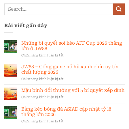
gian cùng cách phân bổ nguồn vốn. Nhà cái luôn
khuyến khích mọi người tìm hiểu sâu về luật chơi
trước khi bắt đầu.
Bài viết gần đây
Những bí quyết soi kèo AFF Cup 2026 thắng
lớn ở JW88
ở
Chức năng bình luận bị tắt
Những
bí
JW88 – Cổng game nổ hũ xanh chín uy tín
quyết
chất lượng 2026
soi
ở
Chức năng bình luận bị tắt
kèo
JW88
AFF
–
Mậu binh đổi thưởng với 5 bí quyết xếp đỉnh
Cup
3 mẹo chơi nổ hũ bách phát bách trúng
Cổng
2026
ở
Chức năng bình luận bị tắt
game
thắng
Mậu
nổ
lớn
binh
Bảng kèo bóng đá ASIAD cập nhật tỷ lệ
hũ
Lựa chọn thời điểm vàng để quay hũ
ở
đổi
xanh
thắng lớn 2026
JW88
thưởng
chín
Mỗi trò chơi
nổ hũ
đều có quy luật nổ quỹ vào
ở
Chức năng bình luận bị tắt
với
uy
những khung giờ nhất định. Thường thì ban đêm
Bảng
5
tín