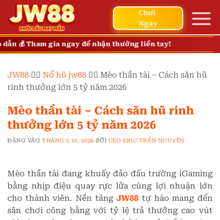
Bỏ
Chơi
qua
Ngay
nội
dung
💰 Tham gia ngay để nhận thưởng liền tay!
JW88
👉🏿
Nổ hũ jw88
👉🏿
Mèo thần tài – Cách săn hũ
rinh thưởng lớn 5 tỷ năm 2026
Mèo thần tài – Cách săn hũ rinh
thưởng lớn 5 tỷ năm 2026
ĐĂNG VÀO
THÁNG 5 10, 2026
BỞI
CEO ERIC TRẦN NGUYÊN
Mèo thần tài
đang khuấy đảo đấu trường iGaming
bằng nhịp điệu quay rực lửa cùng lợi nhuận lớn
cho thành viên. Nền tảng
JW88
tự hào mang đến
sân chơi công bằng với tỷ lệ trả thưởng cao vút