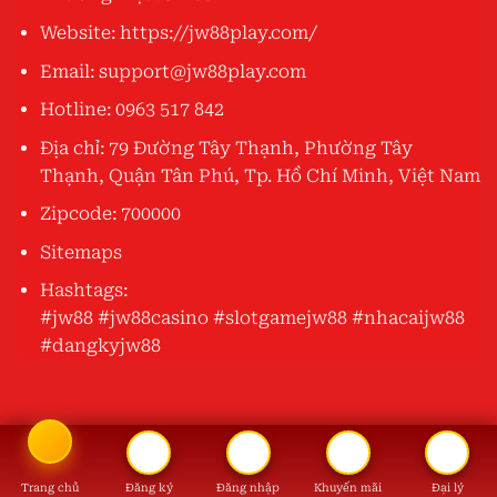
Website: https://jw88play.com/
Email:
support@jw88play.com
Hotline: 0963 517 842
Địa chỉ: 79 Đường Tây Thạnh, Phường Tây
Thạnh, Quận Tân Phú, Tp. Hồ Chí Minh, Việt Nam
Zipcode: 700000
Sitemaps
Hashtags:
#jw88 #jw88casino #slotgamejw88 #nhacaijw88
#dangkyjw88
Copyright 2026 ©
JW88 Nhà cái trực tuyến #1 Việt Nam
Trang chủ
Đăng ký
Đăng nhập
Khuyến mãi
Đại lý