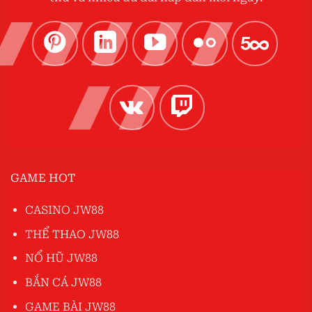
GAME HOT
CASINO JW88
THỂ THAO JW88
NỔ HŨ JW88
BẮN CÁ JW88
GAME BÀI JW88