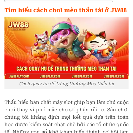
Tìm hiểu cách chơi mèo thần tài ở JW88
Cách quay hũ dễ trúng thưởng Mèo thần tài
Thấu hiểu bản chất máy slot giúp bạn làm chủ cuộc
chơi thay vì phó mặc cho số phận rủi ro. Sân chơi
chúng tôi khẳng định mọi kết quả dựa trên toán
học được kiểm soát chặt chẽ bởi các tổ chức quốc
tế. Những con số khô khan biến thành cơ hội làm