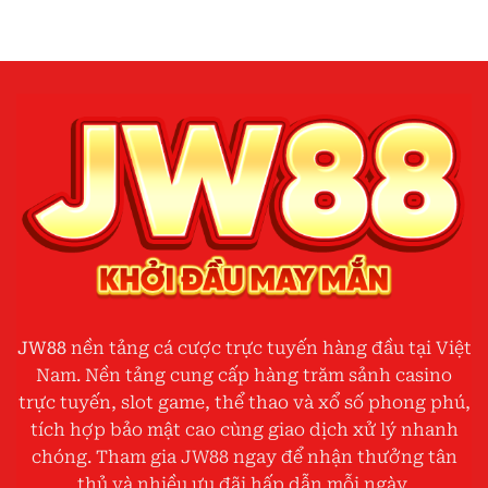
JW88
nền tảng cá cược trực tuyến hàng đầu tại Việt
Nam. Nền tảng cung cấp hàng trăm sảnh casino
trực tuyến, slot game, thể thao và xổ số phong phú,
tích hợp bảo mật cao cùng giao dịch xử lý nhanh
chóng. Tham gia JW88 ngay để nhận thưởng tân
thủ và nhiều ưu đãi hấp dẫn mỗi ngày.