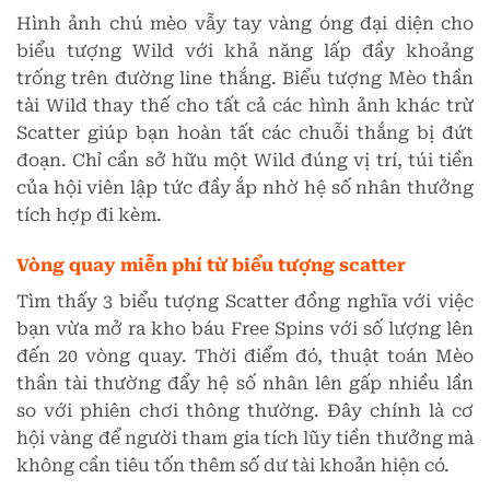
Hình ảnh chú mèo vẫy tay vàng óng đại diện cho
biểu tượng Wild với khả năng lấp đầy khoảng
trống trên đường line thắng. Biểu tượng
Mèo thần
tài
Wild thay thế cho tất cả các hình ảnh khác trừ
Scatter giúp bạn hoàn tất các chuỗi thắng bị đứt
đoạn. Chỉ cần sở hữu một Wild đúng vị trí, túi tiền
của hội viên lập tức đầy ắp nhờ hệ số nhân thưởng
tích hợp đi kèm.
Vòng quay miễn phí từ biểu tượng scatter
Tìm thấy 3 biểu tượng Scatter đồng nghĩa với việc
bạn vừa mở ra kho báu Free Spins với số lượng lên
đến 20 vòng quay. Thời điểm đó, thuật toán
Mèo
thần tài
thường đẩy hệ số nhân lên gấp nhiều lần
so với phiên chơi thông thường. Đây chính là cơ
hội vàng để người tham gia tích lũy tiền thưởng mà
không cần tiêu tốn thêm số dư tài khoản hiện có.