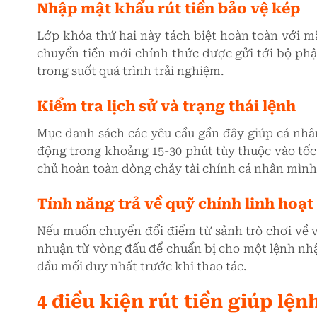
Nhập mật khẩu rút tiền bảo vệ kép
Lớp khóa thứ hai này tách biệt hoàn toàn với m
chuyển tiền mới chính thức được gửi tới bộ phậ
trong suốt quá trình trải nghiệm.
Kiểm tra lịch sử và trạng thái lệnh
Mục danh sách các yêu cầu gần đây giúp cá nhân
động trong khoảng 15-30 phút tùy thuộc vào tốc 
chủ hoàn toàn dòng chảy tài chính cá nhân mình
Tính năng trả về quỹ chính linh hoạt
Nếu muốn chuyển đổi điểm từ sảnh trò chơi về v
nhuận từ vòng đấu để chuẩn bị cho một lệnh n
đầu mối duy nhất trước khi thao tác.
4 điều kiện rút tiền giúp lệ