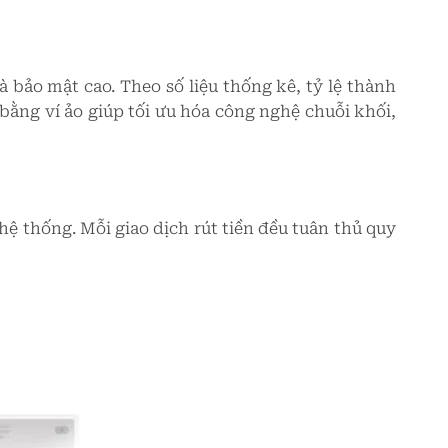
bảo mật cao. Theo số liệu thống kê, tỷ lệ thành
bằng ví ảo giúp tối ưu hóa công nghệ chuỗi khối,
 thống. Mỗi giao dịch rút tiền đều tuân thủ quy