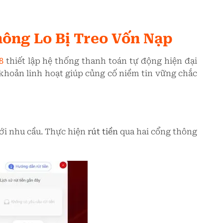
ông Lo Bị Treo Vốn Nạp
8
thiết lập hệ thống thanh toán tự động hiện đại
 khoản linh hoạt giúp củng cố niềm tin vững chắc
ới nhu cầu. Thực hiện
rút tiền
qua hai cổng thông