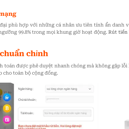
h mạng
đại phù hợp với những cá nhân ưu tiên tính ẩn danh và 
ngưỡng 99.8% trong mọi khung giờ hoạt động.
Rút tiền
 chuẩn chỉnh
h toán được phê duyệt nhanh chóng mà không gặp lỗi hệ
p cho toàn bộ cộng đồng.