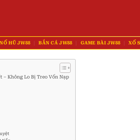
NỔ HŨ JW88
BẮN CÁ JW88
GAME BÀI JW88
XỔ 
 – Không Lo Bị Treo Vốn Nạp
duyệt