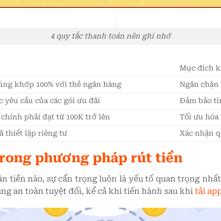
4 quy tắc thanh toán nên ghi nhớ
Mục đích k
rùng khớp 100% với thẻ ngân hàng
Ngăn chặn h
 yêu cầu của các gói ưu đãi
Đảm bảo tí
chính phải đạt từ 100K trở lên
Tối ưu hóa 
 thiết lập riêng tư
Xác nhận q
 trong phương pháp rút tiền
 tiền nào, sự cẩn trọng luôn là yếu tố quan trọng nhấ
g an toàn tuyệt đối, kể cả khi tiến hành sau khi
tải ap