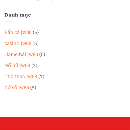
Mèo
cập
thần
nhật
tài
Danh mục
tỷ
–
lệ
Cách
thắng
săn
lớn
Bắn cá jw88
(5)
hũ
2026
rinh
casino jw88
(5)
thưởng
lớn
5
Game bài jw88
(6)
tỷ
năm
Nổ hũ jw88
(3)
2026
Thể thao jw88
(7)
Xổ số jw88
(5)