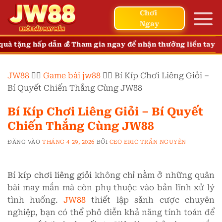
Bỏ
Chơi
qua
Ngay
nội
dung
ặng hấp dẫn 💰 Tham gia ngay để nhận thưởng liền tay!
JW88
👉🏿
Game bài jw88
👉🏿
Bí Kíp Chơi Liêng Giỏi –
Bí Quyết Chiến Thắng Cùng JW88
Bí Kíp Chơi Liêng Giỏi – Bí Quyết
Chiến Thắng Cùng JW88
ĐĂNG VÀO
THÁNG 4 29, 2026
BỞI
CEO ERIC TRẦN NGUYÊN
Bí kíp chơi liêng giỏi
không chỉ nằm ở những quân
bài may mắn mà còn phụ thuộc vào bản lĩnh xử lý
tình huống.
JW88
thiết lập sảnh cược chuyên
nghiệp, bạn có thể phô diễn khả năng tính toán để