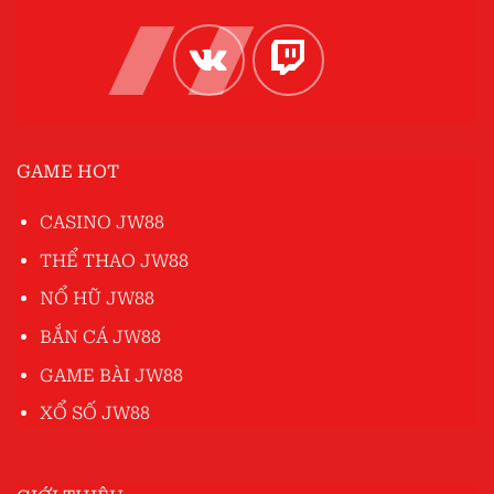
GAME HOT
CASINO JW88
THỂ THAO JW88
NỔ HŨ JW88
BẮN CÁ JW88
GAME BÀI JW88
XỔ SỐ JW88