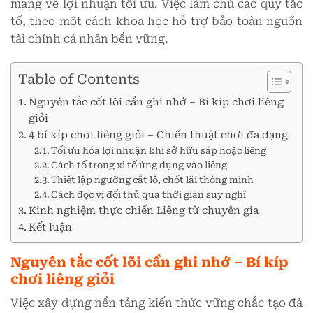
mang về lợi nhuận tối ưu. Việc làm chủ các quy tắc
tố, theo một cách khoa học hỗ trợ bảo toàn nguồn
tài chính cá nhân bền vững.
Table of Contents
Nguyên tắc cốt lõi cần ghi nhớ – Bí kíp chơi liêng
giỏi
4 bí kíp chơi liêng giỏi – Chiến thuật chơi đa dạng
Tối ưu hóa lợi nhuận khi sở hữu sáp hoặc liêng
Cách tố trong xì tố ứng dụng vào liêng
Thiết lập ngưỡng cắt lỗ, chốt lãi thông minh
Cách đọc vị đối thủ qua thời gian suy nghĩ
Kinh nghiệm thực chiến Liêng từ chuyên gia
Kết luận
Nguyên tắc cốt lõi cần ghi nhớ – Bí kíp
chơi liêng giỏi
Việc xây dựng nền tảng kiến thức vững chắc tạo đà